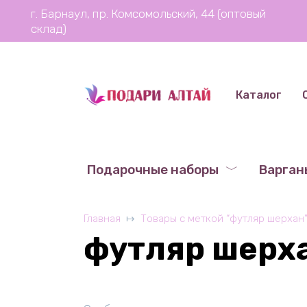
Перейти
г. Барнаул, пр. Комсомольский, 44 (оптовый
к
склад)
содержанию
Каталог
Подарочные наборы
Варган
Главная
Товары с меткой “футляр шерхан
футляр шерх