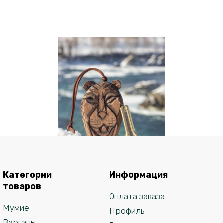
Категории
Информация
товаров
Варган Поткина
Оплата заказа
Павла в футляре
Мумиё
В корзину
Профиль
«Шерхан»
Варганы