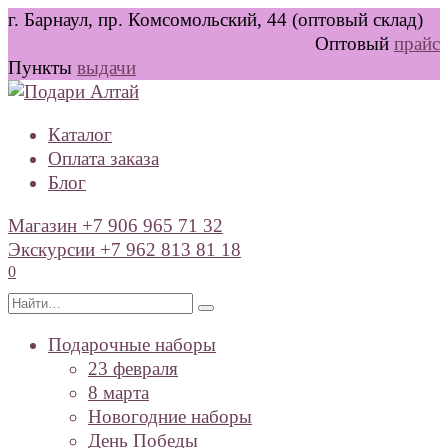
Перейти
г. Барнаул, пр. Комсомольский, 44 (оптовый склад)
к
Оптовый
прайс
содержанию
Пункты
выдачи
Каталог
Оплата заказа
Блог
Магазин +7 906 965 71 32
Экскурсии +7 962 813 81 18
0
Search
for:
Подарочные наборы
23 февраля
8 марта
Новогодние наборы
День Победы