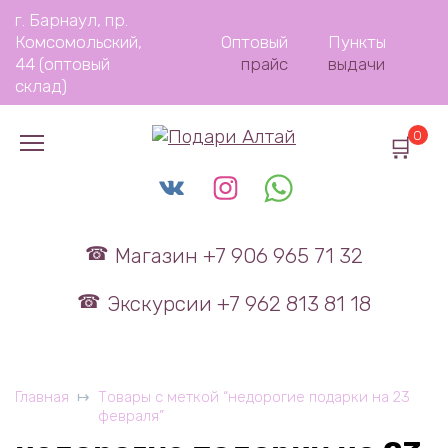
Перейти
г. Барнаул, пр.
к
Комсомольский,
Оптовый
Пункты
содержанию
44 (оптовый
прайс
выдачи
склад)
0
Магазин +7 906 965 71 32
Экскурсии +7 962 813 81 18
Главная
Товары с меткой “недорогие подарки на 23
февраля”