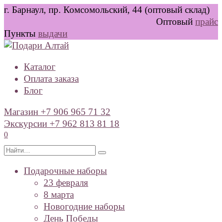
Перейти
г. Барнаул, пр. Комсомольский, 44 (оптовый склад)
к
Оптовый
прайс
содержанию
Пункты
выдачи
Каталог
Оплата заказа
Блог
Магазин +7 906 965 71 32
Экскурсии +7 962 813 81 18
0
Search
for:
Подарочные наборы
23 февраля
8 марта
Новогодние наборы
День Победы