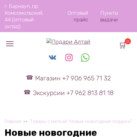
Перейти
г. Барнаул, пр.
к
Комсомольский,
Оптовый
Пункты
содержанию
44 (оптовый
прайс
выдачи
склад)
0
Магазин +7 906 965 71 32
Экскурсии +7 962 813 81 18
Главная
Товары с меткой “Новые новогодние подарки”
Новые новогодние