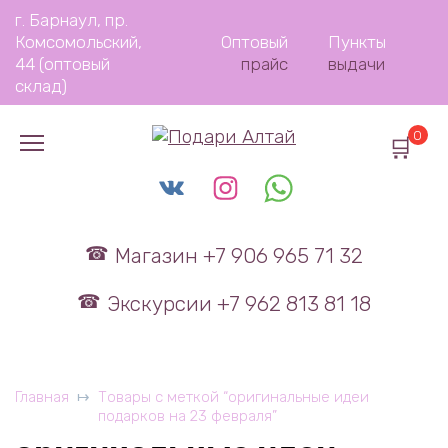
Перейти
г. Барнаул, пр.
к
Комсомольский,
Оптовый
Пункты
содержанию
44 (оптовый
прайс
выдачи
склад)
0
Магазин +7 906 965 71 32
Экскурсии +7 962 813 81 18
Главная
Товары с меткой “оригинальные идеи
подарков на 23 февраля”