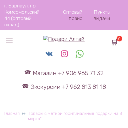
Перейти
г. Барнаул, пр.
к
Комсомольский,
Оптовый
Пункты
содержанию
44 (оптовый
прайс
выдачи
склад)
0
Магазин +7 906 965 71 32
Экскурсии +7 962 813 81 18
Главная
Товары с меткой “оригинальные подарки на 8
марта”