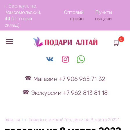
Перейти
г. Барнаул, пр.
к
Комсомольский,
Оптовый
Пункты
содержанию
44 (оптовый
прайс
выдачи
склад)
0
Магазин +7 906 965 71 32
Экскурсии +7 962 813 81 18
Главная
Товары с меткой “подарки на 8 марта 2022”