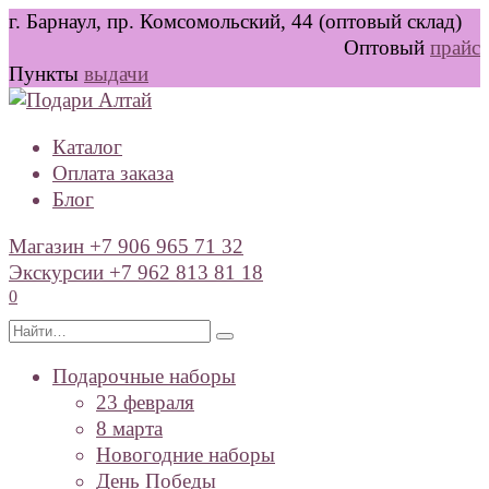
Перейти
г. Барнаул, пр. Комсомольский, 44 (оптовый склад)
к
Оптовый
прайс
содержанию
Пункты
выдачи
Каталог
Оплата заказа
Блог
Магазин +7 906 965 71 32
Экскурсии +7 962 813 81 18
0
Search
for:
Подарочные наборы
23 февраля
8 марта
Новогодние наборы
День Победы