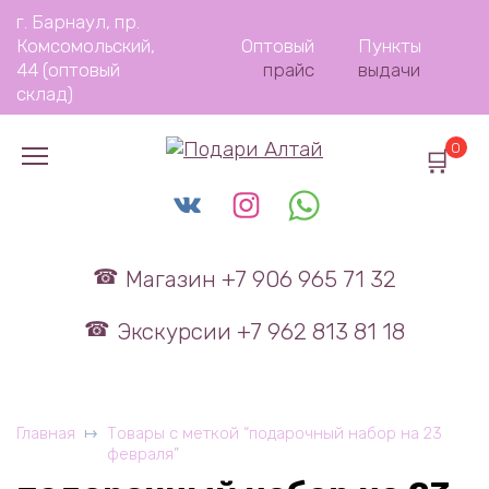
Перейти
г. Барнаул, пр.
к
Комсомольский,
Оптовый
Пункты
содержанию
44 (оптовый
прайс
выдачи
склад)
0
Магазин +7 906 965 71 32
Экскурсии +7 962 813 81 18
Главная
Товары с меткой “подарочный набор на 23
февраля”