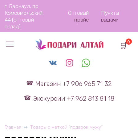
Перейти
г. Барнаул, пр.
к
Комсомольский,
Оптовый
Пункты
содержанию
44 (оптовый
прайс
выдачи
склад)
0
Магазин +7 906 965 71 32
Экскурсии +7 962 813 81 18
Главная
Товары с меткой “подарок мужу”