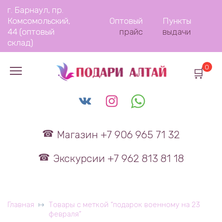
Перейти
г. Барнаул, пр.
к
Комсомольский,
Оптовый
Пункты
содержанию
44 (оптовый
прайс
выдачи
склад)
0
Магазин +7 906 965 71 32
Экскурсии +7 962 813 81 18
Главная
Товары с меткой “подарок военному на 23
февраля”