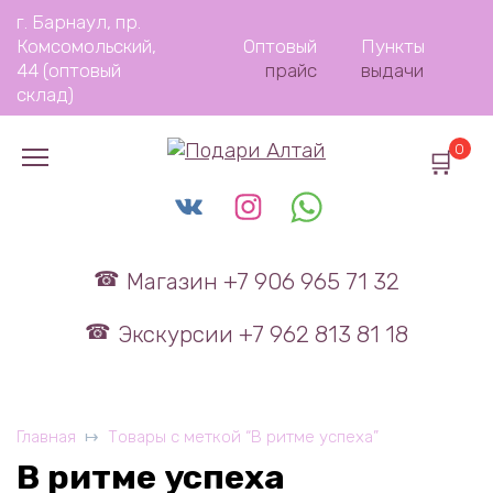
Перейти
г. Барнаул, пр.
к
Комсомольский,
Оптовый
Пункты
содержанию
44 (оптовый
прайс
выдачи
склад)
0
Магазин +7 906 965 71 32
Экскурсии +7 962 813 81 18
Главная
Товары с меткой “В ритме успеха”
В ритме успеха