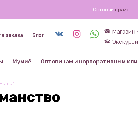
Оптовый
прайс
Магазин 
та заказа
Блог
Экскурси
ы
Мумиё
Оптовикам и корпоративным кл
нство”
аманство