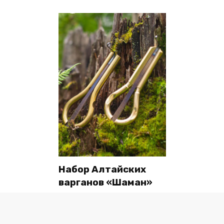
Набор Алтайских
варганов «Шаман»
В корзину
₽
2980