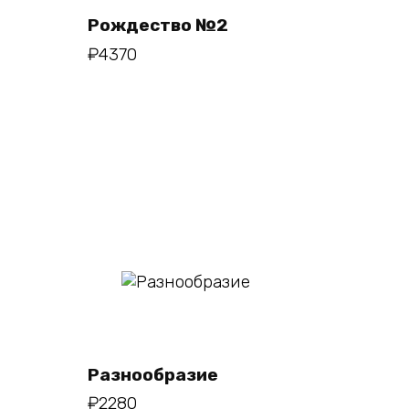
Рождество №2
₽
4370
В
корзину
Разнообразие
₽
2280