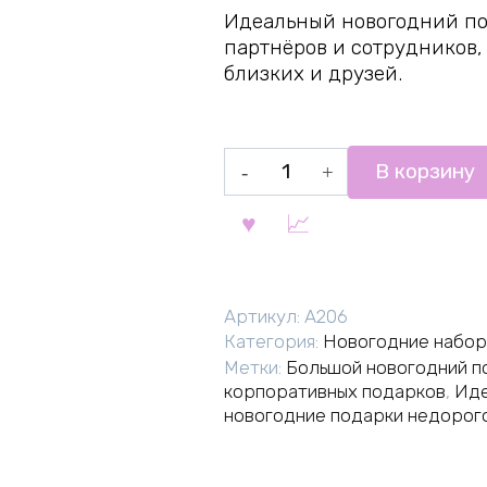
Идеальный новогодний под
партнёров и сотрудников, 
близких и друзей.
Количество
В корзину
товара
Сказка
№6
Артикул:
A206
Категория:
Новогодние набо
Метки:
Большой новогодний п
корпоративных подарков
,
Иде
новогодние подарки недорог