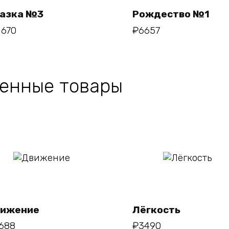
азка №3
Рождество №1
1670
₽
6657
енные товары
В
В
корзину
корзину
ижение
Лёгкость
688
₽
3490