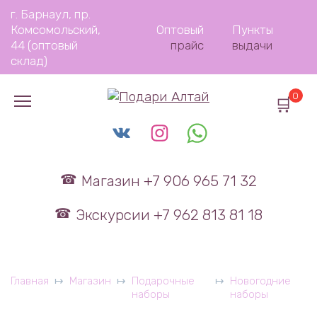
Перейти
г. Барнаул, пр.
к
Комсомольский,
Оптовый
Пункты
содержанию
44 (оптовый
прайс
выдачи
склад)
0
Магазин +7 906 965 71 32
Экскурсии +7 962 813 81 18
Главная
Магазин
Подарочные
Новогодние
наборы
наборы