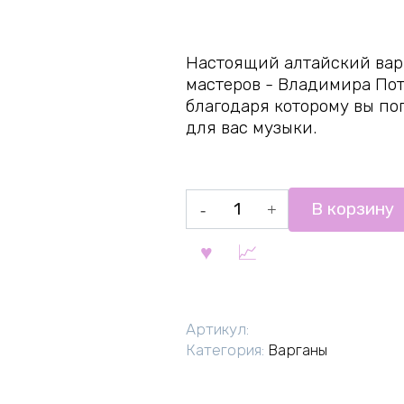
Настоящий алтайский варг
мастеров - Владимира По
благодаря которому вы по
для вас музыки.
Количество
В корзину
товара
Варган
Поткина
Владимира
Артикул:
Категория:
Варганы