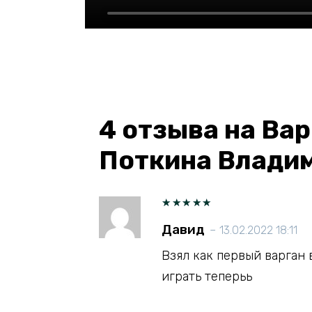
4 отзыва на
Вар
Поткина Влади
Оценка
Давид
–
13.02.2022 18:11
5
из 5
Взял как первый варган 
играть теперьь