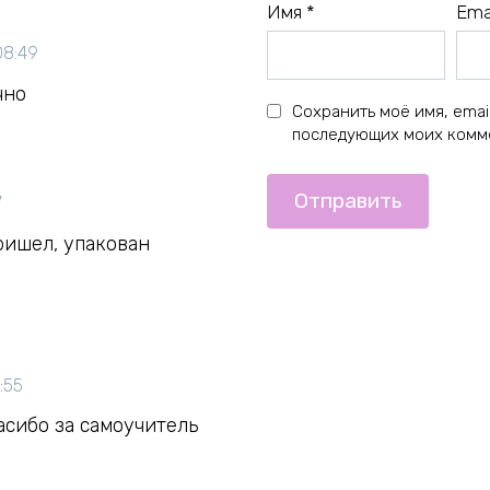
Имя
*
Ema
08:49
чно
Сохранить моё имя, email
последующих моих комм
7
ришел, упакован
:55
асибо за самоучитель