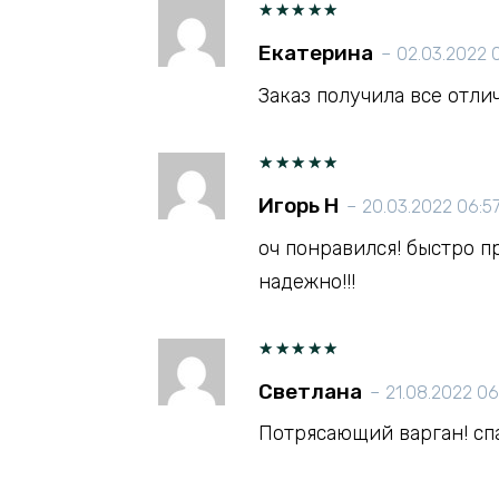
Оценка
Екатерина
–
02.03.2022 
5
из 5
Заказ получила все отли
Оценка
Игорь Н
–
20.03.2022 06:5
5
из 5
оч понравился! быстро п
надежно!!!
Оценка
Светлана
–
21.08.2022 06
5
из 5
Потрясающий варган! сп