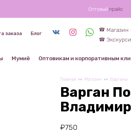
Оптовый
прайс
Магазин 
та заказа
Блог
Экскурси
ы
Мумиё
Оптовикам и корпоративным кл
Главная
Магазин
Варганы
Варган П
Владимир
₽
750