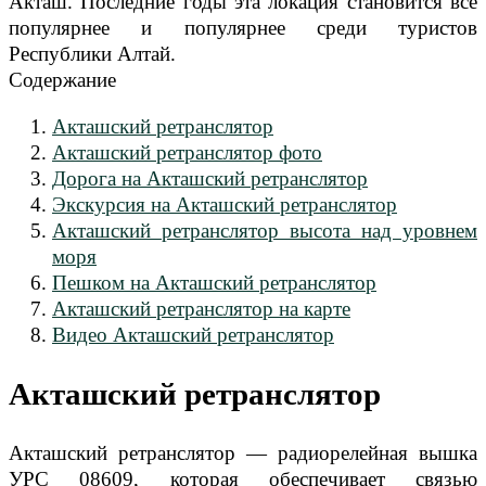
Акташ. Последние годы эта локация становится всё
популярнее и популярнее среди туристов
Республики Алтай.
Содержание
Акташский ретранслятор
Акташский ретранслятор фото
Дорога на Акташский ретранслятор
Экскурсия на Акташский ретранслятор
Акташский ретранслятор высота над уровнем
моря
Пешком на Акташский ретранслятор
Акташский ретранслятор на карте
Видео Акташский ретранслятор
Акташский ретранслятор
Акташский ретранслятор — радиорелейная вышка
УРС 08609, которая обеспечивает связью