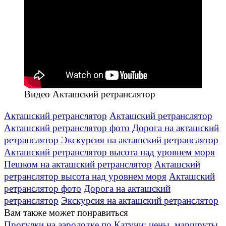
Видео Акташский ретранслятор
Акташский ретранслятор
Акташский ретранслятор
Акташский ретранслятор фото Дорога на акташский
ретранслятор Экскурсия на акташский ретранслятор
Акташский ретранслятор высота над уровнем моря
Пешком на акташский ретранслятор
Акташский
ретранслятор высота над уровнем моря
Акташский
ретранслятор фото
Дорога на акташский
ретранслятор
Экскурсия на акташский ретранслятор
Вам также может понравиться
Прогулки на аэролодке по Катуни: цены, маршруты,