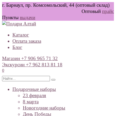
Перейти
г. Барнаул, пр. Комсомольский, 44 (оптовый склад)
к
Оптовый
прайс
содержанию
Пункты
выдачи
Каталог
Оплата заказа
Блог
Магазин +7 906 965 71 32
Экскурсии +7 962 813 81 18
0
Search
for:
Подарочные наборы
23 февраля
8 марта
Новогодние наборы
День Победы