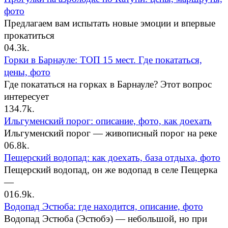
фото
Предлагаем вам испытать новые эмоции и впервые
прокатиться
0
4.3k.
Горки в Барнауле: ТОП 15 мест. Где покататься,
цены, фото
Где покататься на горках в Барнауле? Этот вопрос
интересует
1
34.7k.
Ильгуменский порог: описание, фото, как доехать
Ильгуменский порог — живописный порог на реке
0
6.8k.
Пещерский водопад: как доехать, база отдыха, фото
Пещерский водопад, он же водопад в селе Пещерка
—
0
16.9k.
Водопад Эстюба: где находится, описание, фото
Водопад Эстюба (Эстюбэ) — небольшой, но при