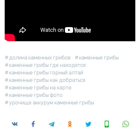
долина каменных грибов
каменные грибы
каменные грибы где находятся
каменные грибы горный алтай
каменные грибы как добраться
каменные грибы на карте
каменные грибы фото
урочище аккурум каменные грибы