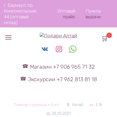
Перейти
г. Барнаул, пр.
к
Комсомольский,
Оптовый
Пункты
содержанию
44 (оптовый
прайс
выдачи
склад)
0
Магазин +7 906 965 71 32
Экскурсии +7 962 813 81 18
Главная страница
»
Блог
Алтай
2.7k.
25.05.2021