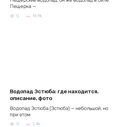
Пещерский водопад, он же водопад в селе
Пещерка —
0
16.9k.
Водопад Эстюба: где находится,
описание, фото
Водопад Эстюба (Эстюбэ) — небольшой, но
при этом
0
2.4k.