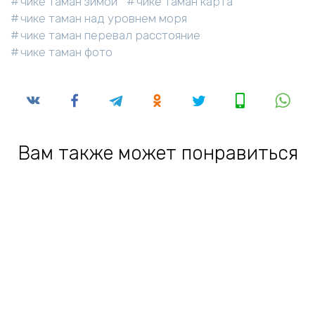
чике таман зимой
чике таман карта
чике таман над уровнем моря
чике таман перевал расстояние
чике таман фото
Вам также может понравиться