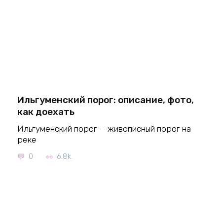
Ильгуменский порог: описание, фото,
как доехать
Ильгуменский порог — живописный порог на
реке
0
6.8k.