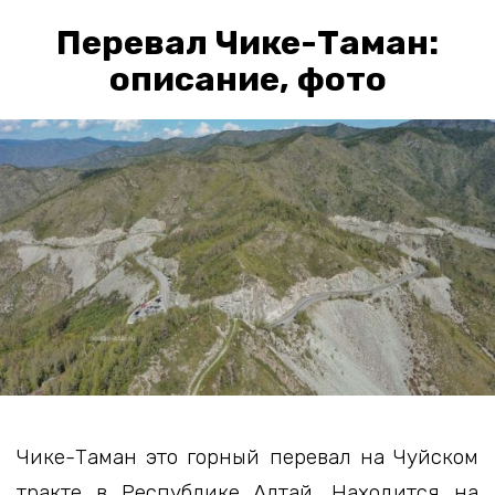
Перевал Чике-Таман:
описание, фото
Чике-Таман это горный перевал на Чуйском
тракте в Республике Алтай. Находится на