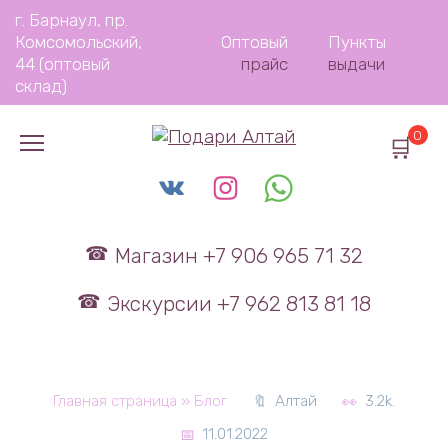
Перейти
г. Барнаул, пр.
к
Комсомольский,
Оптовый
Пункты
содержанию
44 (оптовый
прайс
выдачи
склад)
0
Магазин +7 906 965 71 32
Экскурсии +7 962 813 81 18
Главная страница
»
Блог
Алтай
3.2k.
11.01.2022