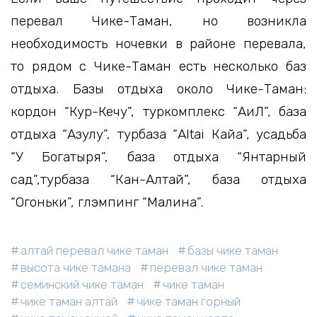
перевал Чике-Таман, но возникла
необходимость ночевки в районе перевала,
то рядом с Чике-Таман есть несколько баз
отдыха. Базы отдыха около Чике-Таман:
кордон “Кур-Кечу”, туркомплекс “АиЛ”, база
отдыха “Азулу”, турбаза “Altai Кайа”, усадьба
“У Богатыря”, база отдыха “Янтарный
сад”,турбаза “Кан-Алтай”, база отдыха
“Огоньки”, глэмпинг “Малина”.
алтай перевал чике таман
базы чике таман
высота чике тамана
перевал чике таман
семинский чике таман
чике таман
чике таман алтай
чике таман горный