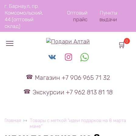
Перейти
г. Барнаул, пр.
к
Комсомольский,
Оптовый
Пункты
содержанию
44 (оптовый
прайс
выдачи
склад)
0
Магазин +7 906 965 71 32
Экскурсии +7 962 813 81 18
Главная
Товары с меткой “идеи подарков на 8 марта
маме”