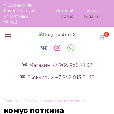
Перейти
г. Барнаул, пр.
к
Комсомольский,
Оптовый
Пункты
содержанию
44 (оптовый
прайс
выдачи
склад)
0
Магазин +7 906 965 71 32
Экскурсии +7 962 813 81 18
Главная
Товары с меткой “комус поткина”
комус поткина