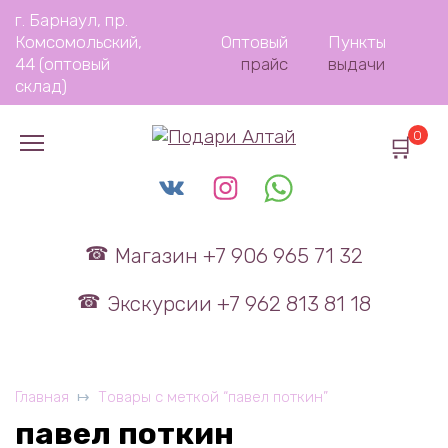
Перейти
г. Барнаул, пр.
к
Комсомольский,
Оптовый
Пункты
содержанию
44 (оптовый
прайс
выдачи
склад)
0
Магазин +7 906 965 71 32
Экскурсии +7 962 813 81 18
Главная
Товары с меткой “павел поткин”
павел поткин