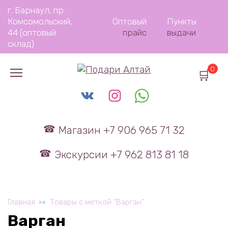
Перейти
г. Барнаул, пр.
к
Комсомольский,
Оптовый
Пункты
содержанию
44 (оптовый
прайс
выдачи
склад)
0
Магазин +7 906 965 71 32
Экскурсии +7 962 813 81 18
Главная
Товары с меткой “Варган”
Варган