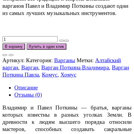
варганов Павел и Владимир Поткины создают одни
из самых лучших музыкальных инструментов.
Количество
товара
В корзину
Купить в один клик
Набор
варганов
Артикул:
Категория:
Варганы
Метки:
Алтайский
"Начинающий"
варган
,
Варган
,
Варган Поткина Владимира
,
Варган
Поткина Павла
,
Комус
,
Хомус
Описание
Отзывы (0)
Владимир и Павел Поткины — братья, варганы
которых известны в разных уголках Земли. В
древности к людям высшего порядка относили
мастеров, способных создавать сакральные