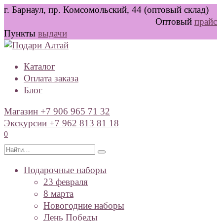
Перейти
г. Барнаул, пр. Комсомольский, 44 (оптовый склад)
к
Оптовый
прайс
содержанию
Пункты
выдачи
Каталог
Оплата заказа
Блог
Магазин +7 906 965 71 32
Экскурсии +7 962 813 81 18
0
Search
for:
Подарочные наборы
23 февраля
8 марта
Новогодние наборы
День Победы