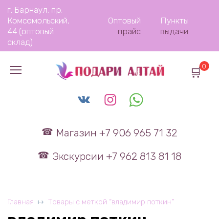
Перейти
г. Барнаул, пр.
к
Комсомольский,
Оптовый
Пункты
содержанию
44 (оптовый
прайс
выдачи
склад)
0
Магазин +7 906 965 71 32
Экскурсии +7 962 813 81 18
Главная
Товары с меткой “владимир поткин”