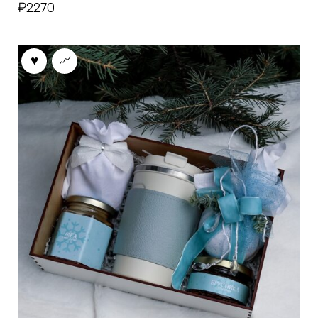
₽
2270