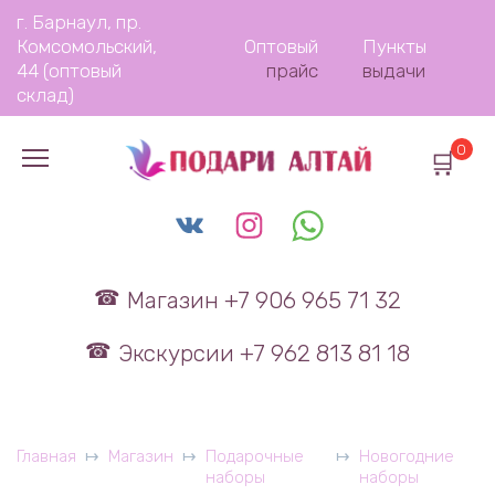
Перейти
г. Барнаул, пр.
к
Комсомольский,
Оптовый
Пункты
содержанию
44 (оптовый
прайс
выдачи
склад)
0
Магазин +7 906 965 71 32
Экскурсии +7 962 813 81 18
Главная
Магазин
Подарочные
Новогодние
наборы
наборы