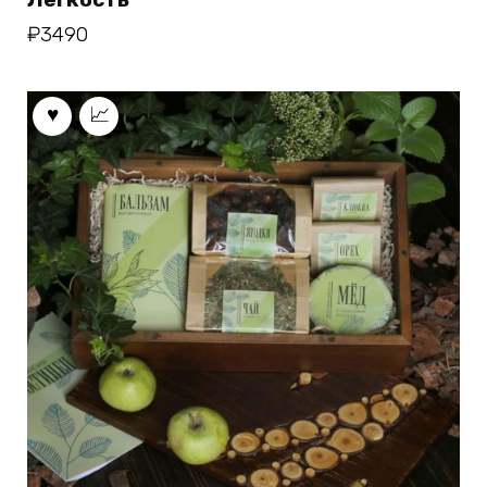
₽
3490