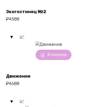
Экогостинец №2
₽
4588
В корзину
Движение
₽
4688