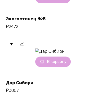
Экогостинец №5
₽
2472
В корзину
Дар Сибири
₽
3007