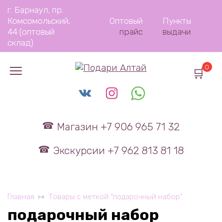
Перейти
г. Барнаул, пр.
к
Комсомольский,
Оптовый
Пункты
содержанию
44 (оптовый
прайс
выдачи
склад)
0
Магазин +7 906 965 71 32
Экскурсии +7 962 813 81 18
Главная
Товары с меткой “подарочный набор”
подарочный набор