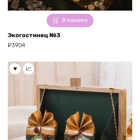
В корзину
Экогостинец №3
₽
3904