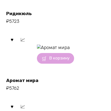
Ридикюль
₽
5723
В корзину
Аромат мира
₽
5762