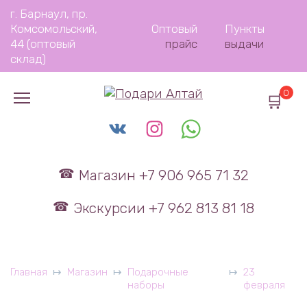
Перейти
г. Барнаул, пр.
к
Комсомольский,
Оптовый
Пункты
содержанию
44 (оптовый
прайс
выдачи
склад)
0
Магазин +7 906 965 71 32
Экскурсии +7 962 813 81 18
Главная
Магазин
Подарочные
23
наборы
февраля