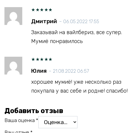
Оценка
Дмитрий
–
06.05.2022 17:55
5
из 5
Заказывай на вайлбериз, все супер.
Мумиё понравилось
Оценка
Юлия
–
21.08.2022 06:57
5
из 5
хорошее мумиё! уже несколько раз
покупала у вас себе и родне! спасибо!
Добавить отзыв
Ваша оценка
*
Ваш отзыв
*