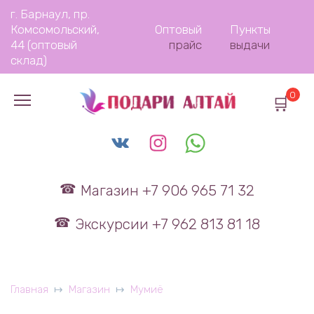
Перейти
г. Барнаул, пр.
к
Комсомольский,
Оптовый
Пункты
содержанию
44 (оптовый
прайс
выдачи
склад)
0
Магазин +7 906 965 71 32
Экскурсии +7 962 813 81 18
Главная
Магазин
Мумиё