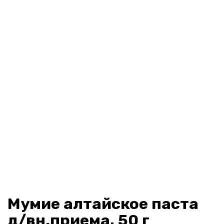
Мумие алтайское паста
д/вн.приема, 50 г