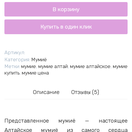
Мумие
В корзину
алтайское
паста
д/
Купить в один клик
вн.приема,
50
г
Артикул:
Категория:
Мумиё
Метки:
мумие
,
мумие алтай
,
мумие алтайское
,
мумие
купить
,
мумие цена
Описание
Отзывы (5)
Представленное мумиё — настоящее
Алтайское мумиё из самого сердца