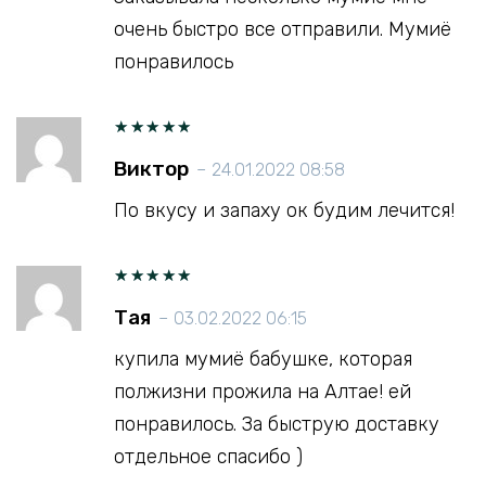
очень быстро все отправили. Мумиё
понравилось
Оценка
Виктор
–
24.01.2022 08:58
5
из 5
По вкусу и запаху ок будим лечится!
Оценка
Тая
–
03.02.2022 06:15
5
из 5
купила мумиё бабушке, которая
полжизни прожила на Алтае! ей
понравилось. За быструю доставку
отдельное спасибо )