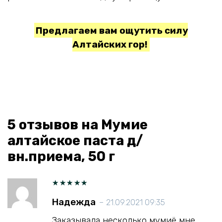
Предлагаем вам ощутить силу
Алтайских гор!
5 отзывов на
Мумие
алтайское паста д/
вн.приема, 50 г
Оценка
Надежда
–
21.09.2021 09:35
5
из 5
Заказывала несколько мумиё мне