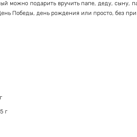
рый можно подарить вручить папе, деду, сыну, п
День Победы, день рождения или просто, без пр
г
5 г