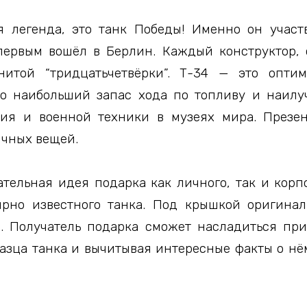
 легенда, это танк Победы! Именно он участ
ервым вошёл в Берлин. Каждый конструктор, 
нитой “тридцатьчетвёрки”. Т-34 — это оптим
о наибольший запас хода по топливу и наилу
ия и военной техники в музеях мира. Презен
ычных вещей.
тельная идея подарка как личного, так и кор
ирно известного танка. Под крышкой оригинал
. Получатель подарка сможет насладиться пр
азца танка и вычитывая интересные факты о нё