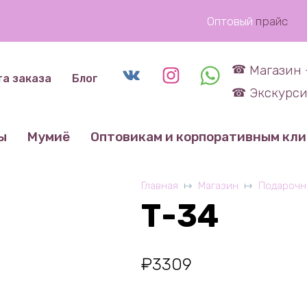
Оптовый
прайс
Магазин 
та заказа
Блог
Экскурси
ы
Мумиё
Оптовикам и корпоративным кл
Главная
Магазин
Подарочн
Т-34
₽
3309