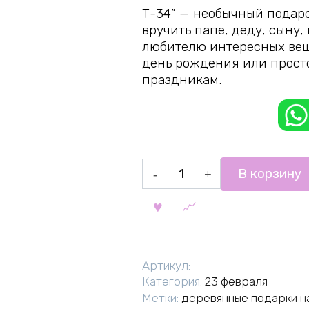
Т-34” — необычный подар
вручить папе, деду, сыну,
любителю интересных вещ
день рождения или просто
праздникам.
Количество
В корзину
товара
Т-34
Артикул:
Категория:
23 февраля
Метки:
деревянные подарки н