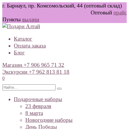
Перейти
г. Барнаул, пр. Комсомольский, 44 (оптовый склад)
к
Оптовый
прайс
содержанию
Пункты
выдачи
Каталог
Оплата заказа
Блог
Магазин +7 906 965 71 32
Экскурсии +7 962 813 81 18
0
Search
for:
Подарочные наборы
23 февраля
8 марта
Новогодние наборы
День Победы