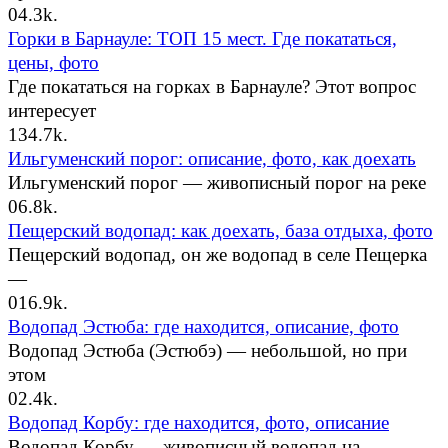
0
4.3k.
Горки в Барнауле: ТОП 15 мест. Где покататься,
цены, фото
Где покататься на горках в Барнауле? Этот вопрос
интересует
1
34.7k.
Ильгуменский порог: описание, фото, как доехать
Ильгуменский порог — живописный порог на реке
0
6.8k.
Пещерский водопад: как доехать, база отдыха, фото
Пещерский водопад, он же водопад в селе Пещерка
—
0
16.9k.
Водопад Эстюба: где находится, описание, фото
Водопад Эстюба (Эстюбэ) — небольшой, но при
этом
0
2.4k.
Водопад Корбу: где находится, фото, описание
Водопад Корбу — живописный водопад на