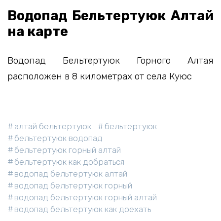
Водопад Бельтертуюк Алтай
на карте
Водопад Бельтертуюк Горного Алтая
расположен в 8 километрах от села Куюс
алтай бельтертуюк
бельтертуюк
бельтертуюк водопад
бельтертуюк горный алтай
бельтертуюк как добраться
водопад бельтертуюк алтай
водопад бельтертуюк горный
водопад бельтертуюк горный алтай
водопад бельтертуюк как доехать