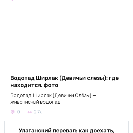
Водопад Ширлак (Девичьи слёзы): где
находится, фото
Водопад Ширлак (Девичьи Слёзы) —
живописный водопад
0
2.7k.
Улаганский перевал: как доехать,