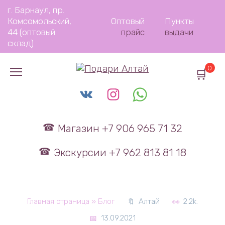
Перейти
г. Барнаул, пр.
к
Комсомольский,
Оптовый
Пункты
содержанию
44 (оптовый
прайс
выдачи
склад)
0
Магазин +7 906 965 71 32
Экскурсии +7 962 813 81 18
Главная страница
»
Блог
Алтай
2.2k.
13.09.2021