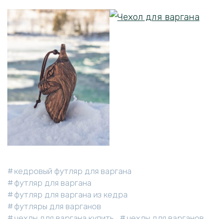
кедровый футляр для варгана
футляр для варгана
футляр для варгана из кедра
футляры для варганов
чехлы для варгана купить
чехлы для варганов