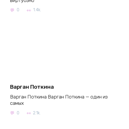
виртуозно
0
1.4k.
Варган Поткина
Варган Поткина Варган Поткина — один из
самых
0
2.1k.