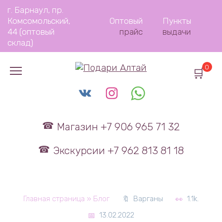
Перейти
г. Барнаул, пр.
к
Комсомольский,
Оптовый
Пункты
содержанию
44 (оптовый
прайс
выдачи
склад)
0
Магазин +7 906 965 71 32
Экскурсии +7 962 813 81 18
Главная страница
»
Блог
Варганы
1.1k.
13.02.2022