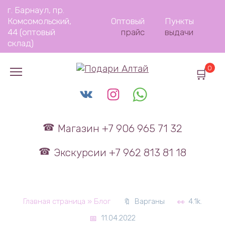
Перейти
г. Барнаул, пр.
к
Комсомольский,
Оптовый
Пункты
содержанию
44 (оптовый
прайс
выдачи
склад)
0
Магазин +7 906 965 71 32
Экскурсии +7 962 813 81 18
Главная страница
»
Блог
Варганы
4.1k.
11.04.2022