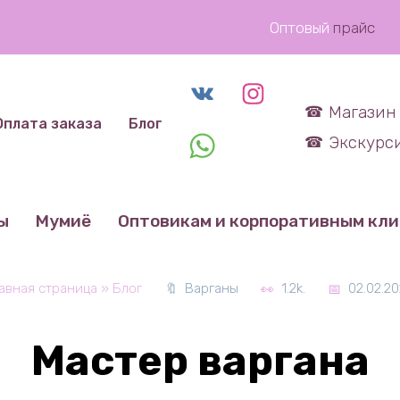
Оптовый
прайс
Магазин 
Оплата заказа
Блог
Экскурси
ы
Мумиё
Оптовикам и корпоративным кл
лавная страница
»
Блог
Варганы
1.2k.
02.02.2
Мастер варгана