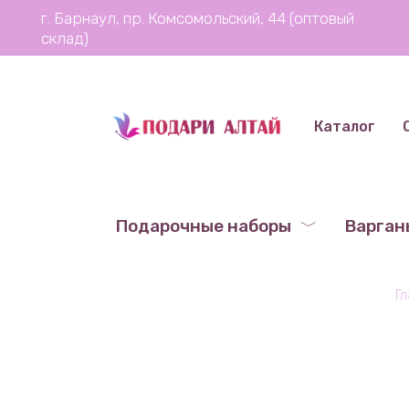
Перейти
г. Барнаул, пр. Комсомольский, 44 (оптовый
к
склад)
содержанию
Каталог
Подарочные наборы
Варган
Г