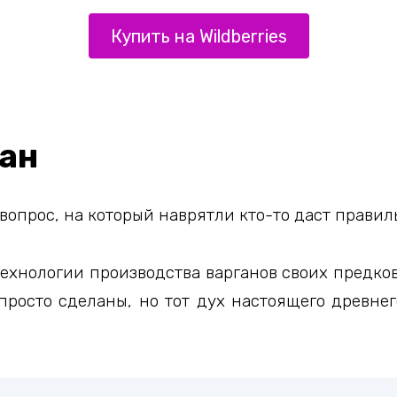
Купить на Wildberries
ган
 вопрос, на который наврятли кто-то даст правил
технологии производства варганов своих предко
 просто сделаны, но тот дух настоящего древне