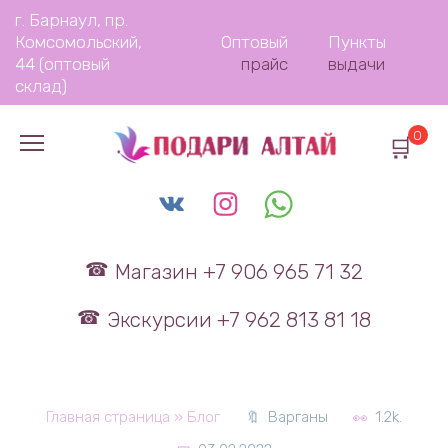
Перейти
г. Барнаул, пр.
к
Комсомольский,
Оптовый
Пункты
содержанию
44 (оптовый
прайс
выдачи
склад)
0
Магазин +7 906 965 71 32
Экскурсии +7 962 813 81 18
Главная страница
»
Блог
Варганы
1.2k.